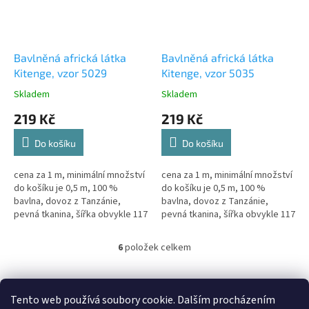
Bavlněná africká látka
Bavlněná africká látka
Kitenge, vzor 5029
Kitenge, vzor 5035
Skladem
Skladem
219 Kč
219 Kč
Do košíku
Do košíku
cena za 1 m, minimální množství
cena za 1 m, minimální množství
do košíku je 0,5 m, 100 %
do košíku je 0,5 m, 100 %
bavlna, dovoz z Tanzánie,
bavlna, dovoz z Tanzánie,
pevná tkanina, šířka obvykle 117
pevná tkanina, šířka obvykle 117
cm, k dispozici 2,5 m
cm, k dispozici 5 m
6
položek celkem
O
v
l
Z
á
á
Tento web používá soubory cookie. Dalším procházením
d