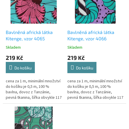
i
r
s
o
p
d
r
u
o
k
d
t
Bavlněná africká látka
Bavlněná africká látka
u
ů
Kitenge, vzor 4065
Kitenge, vzor 4066
k
Skladem
Skladem
t
219 Kč
219 Kč
ů
Do košíku
Do košíku
cena za 1 m, minimální množství
cena za 1 m, minimální množství
do košíku je 0,5 m, 100 %
do košíku je 0,5 m, 100 %
bavlna, dovoz z Tanzánie,
bavlna, dovoz z Tanzánie,
pevná tkanina, šířka obvykle 117
pevná tkanina, šířka obvykle 117
cm, k dispozici 2,5 m
cm, k dispozici 2,5 m