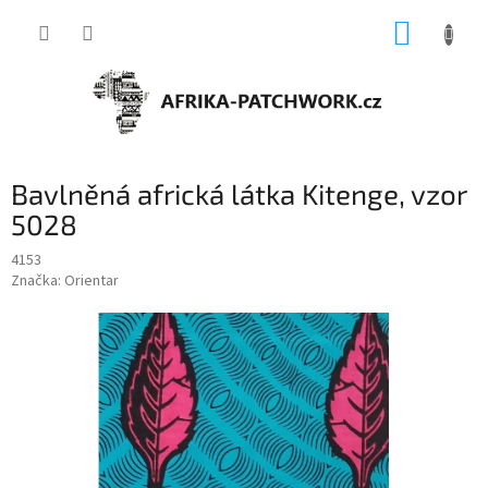
Přejít
NÁKUP
na
obsah
KOŠÍK
Bavlněná africká látka Kitenge, vzor
5028
4153
Značka:
Orientar