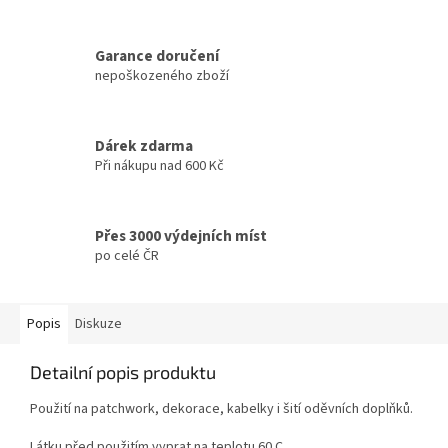
Garance doručení
nepoškozeného zboží
Dárek zdarma
Při nákupu nad 600 Kč
Přes 3000 výdejních míst
po celé ČR
Popis
Diskuze
Detailní popis produktu
Použití na patchwork, dekorace, kabelky i šití oděvních doplňků.
Látku před použitím vyprat na teplotu 60 C.