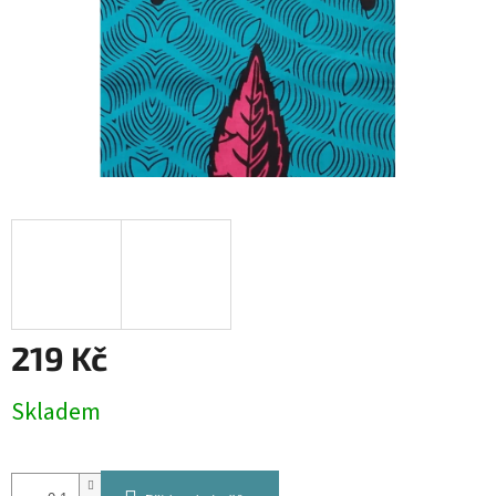
219 Kč
Měrná
Skladem
cena: