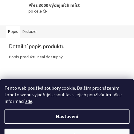
Přes 3000 výdejních míst
po celé ČR
Popis
Diskuze
Detailní popis produktu
Popis produktu není dostupný
Z
á
Tento web používá soubory cookie. Dalším procházením
p
tohoto webu vyjadřujete souhlas s jejich používáním.. Více
a
informací
zde
.
t
í
Nastavení
Vytvořil Shoptet