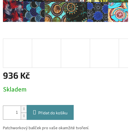
936 Kč
Měrná
Skladem
cena:
Přidat do košíku
Patchworkový balíček pro vaše okamžité tvoření.