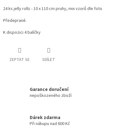
24 ks jelly rolls - 10 x 110 cm pruhy, mix vzorů dle foto
Předeprané.
K dispozici 4 balíčky
ZEPTAT SE
SDÍLET
Garance doručení
nepoškozeného zboží
Dárek zdarma
Při nákupu nad 600 Kč