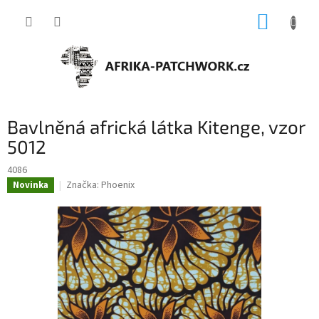
Přejít
NÁKUP
na
obsah
KOŠÍK
Bavlněná africká látka Kitenge, vzor
5012
4086
Značka:
Phoenix
Novinka