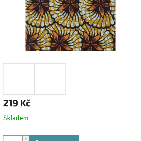
219 Kč
Měrná
Skladem
cena: