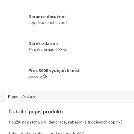
Garance doručení
nepoškozeného zboží
Dárek zdarma
Při nákupu nad 600 Kč
Přes 3000 výdejních míst
po celé ČR
Popis
Diskuze
Detailní popis produktu
Použití na patchwork, dekorace, kabelky i šití oděvních doplňků.
Látku před použitím vyprat na teplotu 60 C.