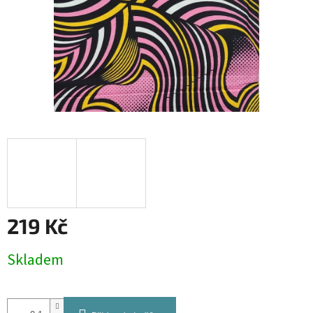
219 Kč
Měrná
Skladem
cena: