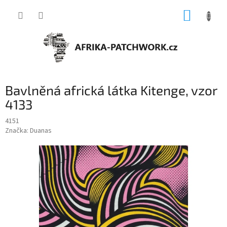
Přejít
NÁKUP
na
obsah
KOŠÍK
Bavlněná africká látka Kitenge, vzor
4133
4151
Značka:
Duanas