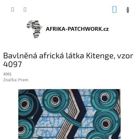
Přejít
NÁKUP
na
obsah
KOŠÍK
Bavlněná africká látka Kitenge, vzor
4097
4061
Značka:
Prem