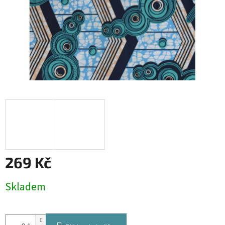
269 Kč
Měrná
Skladem
cena: