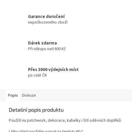
Garance doručení
nepoškozeného zboží
Dárek zdarma
Při nákupu nad 600 Kč
Přes 3000 výdejních míst
po celé ČR
Popis
Diskuze
Detailní popis produktu
Použití na patchwork, dekorace, kabelky i šití oděvních doplňků.
Látku před použitím vyprat na teplotu 60 C.