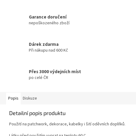
Garance doručení
nepoškozeného zboží
Dárek zdarma
Při nákupu nad 600 Kč
Přes 3000 výdejních míst
po celé ČR
Popis
Diskuze
Detailní popis produktu
Použití na patchwork, dekorace, kabelky i šití oděvních doplňků.
Látku před použitím vyprat na teplotu 60 C.