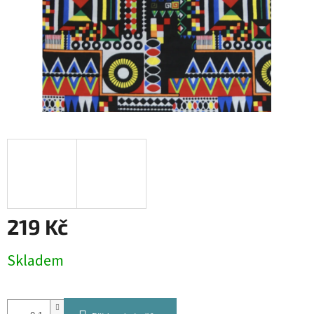
219 Kč
Měrná
Skladem
cena: