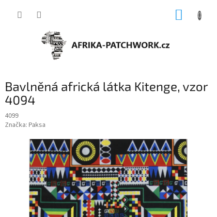
Přejít
NÁKUP
na
obsah
KOŠÍK
Bavlněná africká látka Kitenge, vzor
4094
4099
Značka:
Paksa