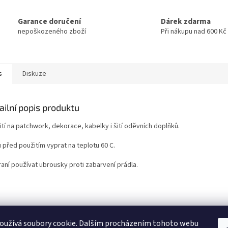
Garance doručení
Dárek zdarma
nepoškozeného zboží
Při nákupu nad 600 Kč
s
Diskuze
ailní popis produktu
tí na patchwork, dekorace, kabelky i šití oděvních doplňků.
 před použitím vyprat na teplotu 60 C.
raní používat ubrousky proti zabarvení prádla.
oužívá soubory cookie. Dalším procházením tohoto webu