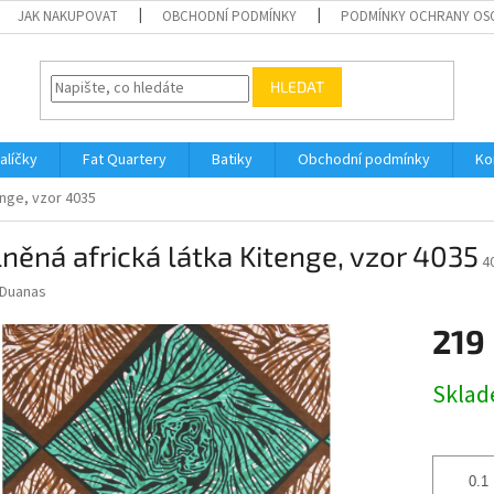
JAK NAKUPOVAT
OBCHODNÍ PODMÍNKY
PODMÍNKY OCHRANY OS
HLEDAT
alíčky
Fat Quartery
Batiky
Obchodní podmínky
Ko
enge, vzor 4035
něná africká látka Kitenge, vzor 4035
4
Duanas
219
Měrná
Skla
cena: