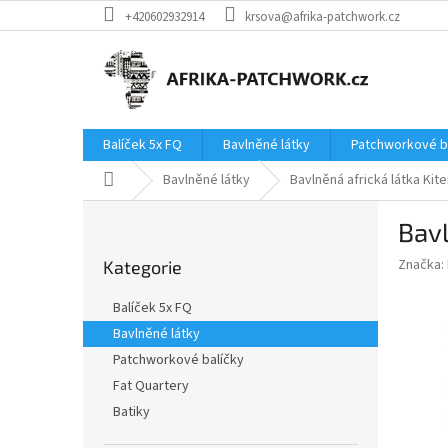
Přejít
+420602932914
krsova@afrika-patchwork.cz
na
obsah
Balíček 5x FQ
Bavlněné látky
Patchworkové b
Domů
Bavlněné látky
Bavlněná africká látka Kit
P
Bavl
o
Přeskočit
s
Značka:
Kategorie
kategorie
t
r
Balíček 5x FQ
a
Bavlněné látky
n
Patchworkové balíčky
n
í
Fat Quartery
p
Batiky
a