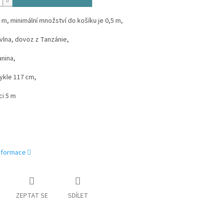
 m, minimální množství do košíku je 0,5 m,
vlna, dovoz z Tanzánie,
nina,
ykle 117 cm,
ci 5 m
informace
ZEPTAT SE
SDÍLET