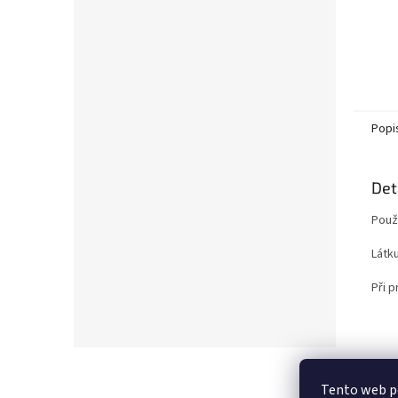
Popi
Det
Použi
Látku
Při p
Z
á
Tento web p
p