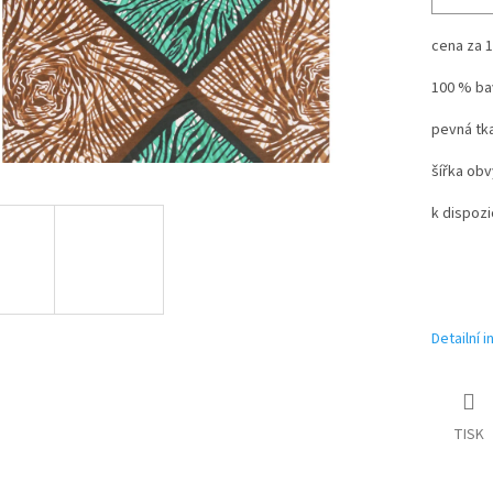
cena za 1
100 % ba
pevná tka
šířka obv
k dispozi
Detailní 
TISK