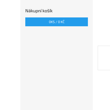
n
e
Nákupní košík
l
0
KS /
0 KČ