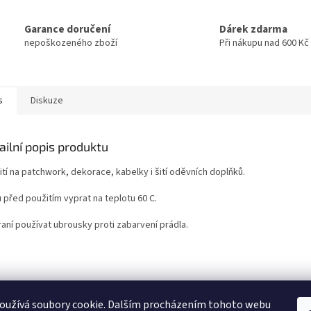
Garance doručení
Dárek zdarma
nepoškozeného zboží
Při nákupu nad 600 Kč
s
Diskuze
ailní popis produktu
tí na patchwork, dekorace, kabelky i šití oděvních doplňků.
 před použitím vyprat na teplotu 60 C.
raní používat ubrousky proti zabarvení prádla.
oužívá soubory cookie. Dalším procházením tohoto webu