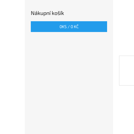
n
e
Nákupní košík
l
0
KS /
0 KČ