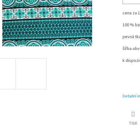
cena za 1
100 % ba
pevná tka
šířka obv
k dispozi
Detailní 
TISK