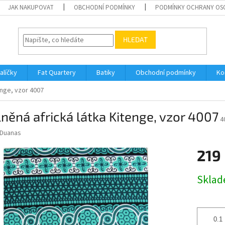
JAK NAKUPOVAT
OBCHODNÍ PODMÍNKY
PODMÍNKY OCHRANY OS
HLEDAT
alíčky
Fat Quartery
Batiky
Obchodní podmínky
Ko
enge, vzor 4007
něná africká látka Kitenge, vzor 4007
4
Duanas
219
Měrná
Skla
cena: