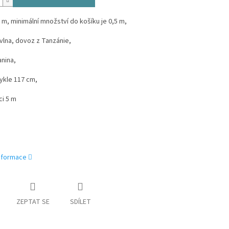
 m, minimální množství do košíku je 0,5 m,
vlna, dovoz z Tanzánie,
nina,
ykle 117 cm,
ci 5 m
informace
ZEPTAT SE
SDÍLET