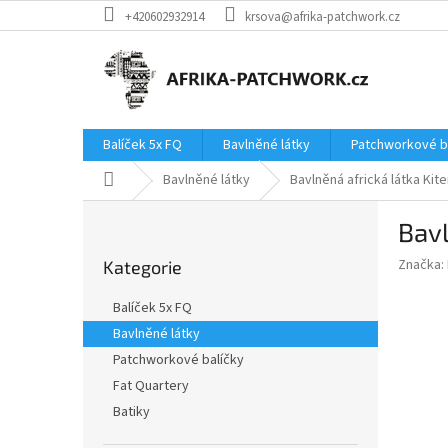
Přejít
+420602932914
krsova@afrika-patchwork.cz
na
obsah
Balíček 5x FQ
Bavlněné látky
Patchworkové b
Domů
Bavlněné látky
Bavlněná africká látka Kit
P
Bavl
o
Přeskočit
s
Značka:
Kategorie
kategorie
t
r
Balíček 5x FQ
a
Bavlněné látky
n
Patchworkové balíčky
n
í
Fat Quartery
p
Batiky
a