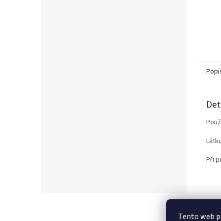
Popi
Det
Použi
Látku
Při p
Z
á
Tento web p
p