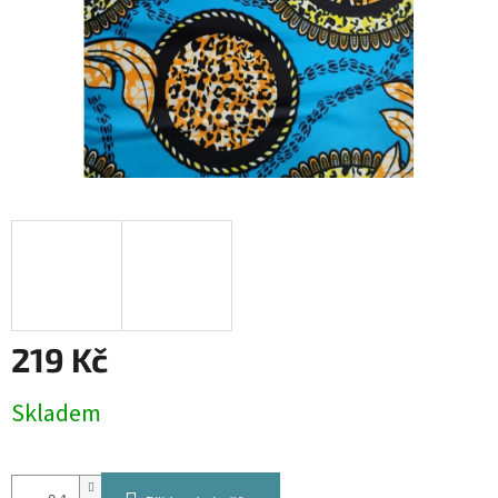
219 Kč
Měrná
Skladem
cena: