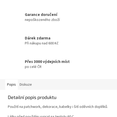
Garance doručení
nepoškozeného zboží
Dárek zdarma
Při nákupu nad 600 Kč
Přes 3000 výdejních míst
po celé ČR
Popis
Diskuze
Detailní popis produktu
Použití na patchwork, dekorace, kabelky i šití oděvních doplňků.
Látku před použitím vyprat na teplotu 60 C.