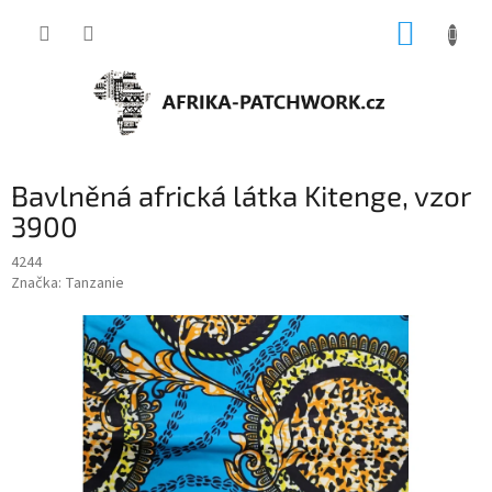
Přejít
NÁKUP
na
obsah
KOŠÍK
Bavlněná africká látka Kitenge, vzor
3900
4244
Značka:
Tanzanie