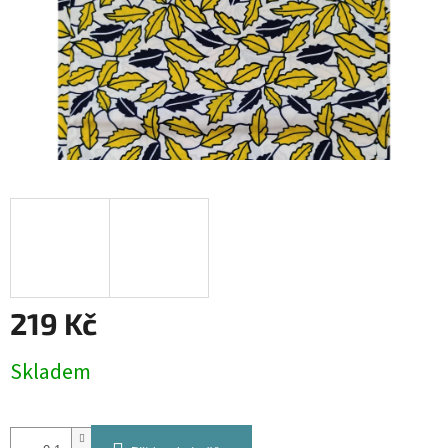
219 Kč
Měrná
Skladem
cena: