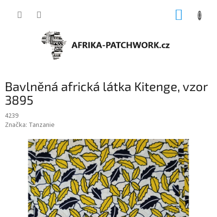
Přejít
NÁKUP
na
obsah
KOŠÍK
Bavlněná africká látka Kitenge, vzor
3895
4239
Značka:
Tanzanie