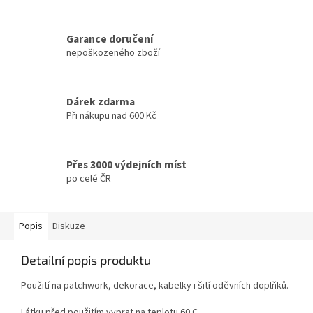
Garance doručení
nepoškozeného zboží
Dárek zdarma
Při nákupu nad 600 Kč
Přes 3000 výdejních míst
po celé ČR
Popis
Diskuze
Detailní popis produktu
Použití na patchwork, dekorace, kabelky i šití oděvních doplňků.
Látku před použitím vyprat na teplotu 60 C.