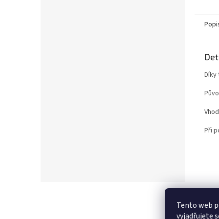
Popi
Det
Díky 
Původ
Vhodn
Při 
Z
á
Tento web p
p
vyjadřujete s