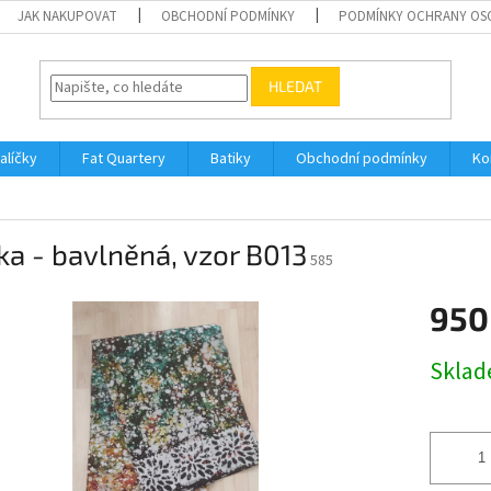
JAK NAKUPOVAT
OBCHODNÍ PODMÍNKY
PODMÍNKY OCHRANY OS
HLEDAT
alíčky
Fat Quartery
Batiky
Obchodní podmínky
Ko
ka - bavlněná, vzor B013
585
950
Měrná
Skla
cena: