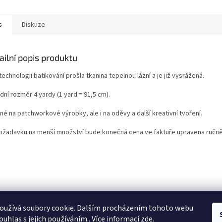
s
Diskuze
ailní popis produktu
technologii batikování prošla tkanina tepelnou lázní a je již vysrážená.
ní rozměr 4 yardy (1 yard = 91,5 cm).
é na patchworkové výrobky, ale i na oděvy a další kreativní tvoření.
požadavku na menší množství bude konečná cena ve faktuře upravena ručně
oužívá soubory cookie. Dalším procházením tohoto webu
ouhlas s jejich používáním.. Více informací
zde
.