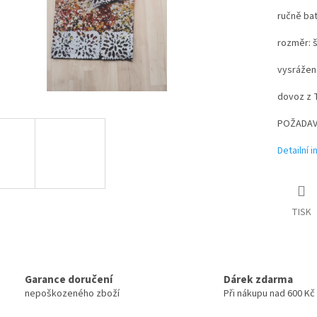
ručně ba
rozměr: š
vysrážen
dovoz z 
POŽADAV
Detailní 
TISK
Garance doručení
Dárek zdarma
nepoškozeného zboží
Při nákupu nad 600 Kč