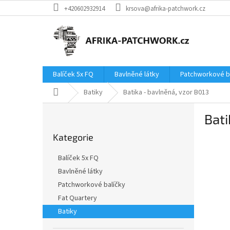
Přejít
+420602932914
krsova@afrika-patchwork.cz
na
obsah
Balíček 5x FQ
Bavlněné látky
Patchworkové b
Domů
Batiky
Batika - bavlněná, vzor B013
P
Bati
o
Přeskočit
s
Kategorie
kategorie
t
r
Balíček 5x FQ
a
Bavlněné látky
n
Patchworkové balíčky
n
í
Fat Quartery
p
Batiky
a