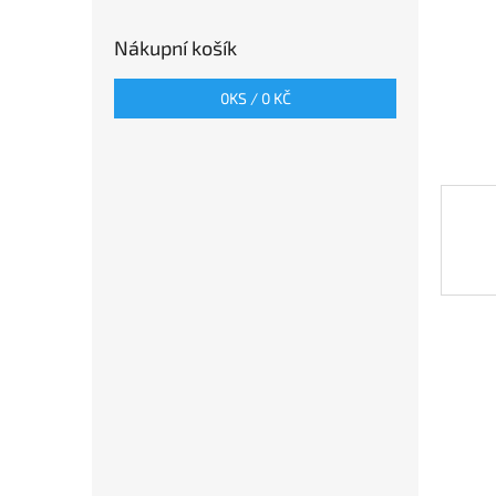
n
e
Nákupní košík
l
0
KS /
0 KČ