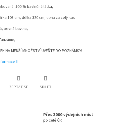
tikovaná 100 % bavlněná látka,
ířka 108 cm, délka 320 cm, cena za celý kus
á, pevná bavlna,
Tanzánie,
EK NA MENŠÍ MNOŽSTVÍ UVEĎTE DO POZNÁMKY!
informace
ZEPTAT SE
SDÍLET
Přes 3000 výdejních míst
po celé ČR