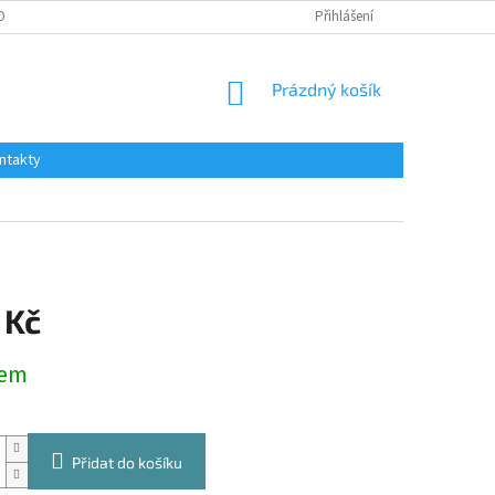
OBNÍCH ÚDAJŮ
Přihlášení
NÁKUPNÍ
Prázdný košík
KOŠÍK
ntakty
 Kč
dem
Přidat do košíku