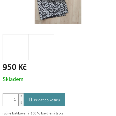
950 Kč
Měrná
Skladem
cena:
Přidat do košíku
ručně batikovaná 100 % bavlněná látka,