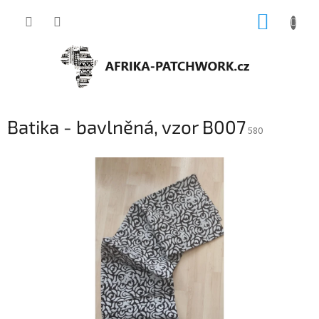
Přejít
NÁKUP
na
obsah
KOŠÍK
Batika - bavlněná, vzor B007
580